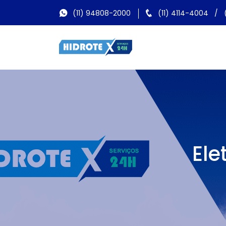
(11) 94808-2000
(11) 4114-4004
/
Ele