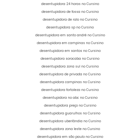
desentupidora 24 horas no Cursino
desentupidora de fossa no Cursino
desentupidora de ralo no Cursino
desentupidora sp no Cursino
desentupidora em santo andré no Cursino
desentupidora em campinas no Cursino
desentupidora em santos no Cursino
desentupidora sorocaba no Cursino
desentupidora zona sul no Cursino
desentupidora de privada no Cursino
desentupidora campinas no Cursino
desentupidora fortaleza no Cursino
desentupidora no abc no Cursino
desentupidora preço no Cursino
desentupidora guarulhos no Cursino
desentupidora uberlândia no Cursino
desentupidora zona leste no Cursino
desentupidora em são paulo no Cursino