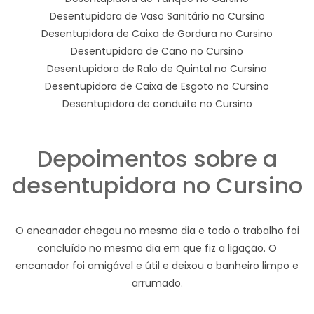
Desentupidora de Vaso Sanitário no Cursino
Desentupidora de Caixa de Gordura no Cursino
Desentupidora de Cano no Cursino
Desentupidora de Ralo de Quintal no Cursino
Desentupidora de Caixa de Esgoto no Cursino
Desentupidora de conduite no Cursino
Depoimentos sobre a
desentupidora no Cursino
O encanador chegou no mesmo dia e todo o trabalho foi
concluído no mesmo dia em que fiz a ligação. O
encanador foi amigável e útil e deixou o banheiro limpo e
arrumado.