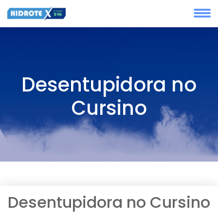
Desentupidora no
Cursino
Desentupidora no Cursino