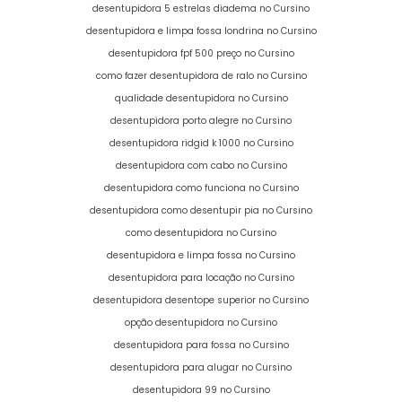
desentupidora 5 estrelas diadema no Cursino
desentupidora e limpa fossa londrina no Cursino
desentupidora fpf 500 preço no Cursino
como fazer desentupidora de ralo no Cursino
qualidade desentupidora no Cursino
desentupidora porto alegre no Cursino
desentupidora ridgid k 1000 no Cursino
desentupidora com cabo no Cursino
desentupidora como funciona no Cursino
desentupidora como desentupir pia no Cursino
como desentupidora no Cursino
desentupidora e limpa fossa no Cursino
desentupidora para locação no Cursino
desentupidora desentope superior no Cursino
opção desentupidora no Cursino
desentupidora para fossa no Cursino
desentupidora para alugar no Cursino
desentupidora 99 no Cursino