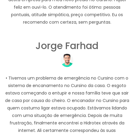
feliz em ouvi-lo. O atendimento foi ótimo: pessoas
pontuais, atitude simpática, preço competitivo. Eu os
recomendo com certeza, sem perguntas.
Jorge Farhad
• Tivemos um problema de emergência no Cursino com o
sistema de encanamento no Cursino da casa. O esgoto
estava começando a entupir e nossa família teve que sair
de casa por causa do cheiro. O encanador no Cursino para
quem costumo ligar estava ocupado. Estávamos lidando
com uma situação de emergência. Depois de muita
frustração, finalmente encontrei a Hidrotex através da
internet. Ali certamente correspondeu às suas