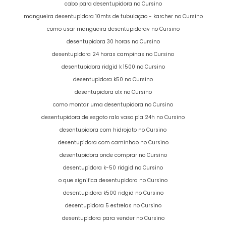
cabo para desentupidora no Cursino
mangueira desentupidora 10mts de tubulaçao - karcher no Cursino
como usar mangueira desentupidorav no Cursino
desentupidora 30 horas no Cursino
desentupidora 24 horas campinas no Cursino
desentupidora ridgid k 1500 no Cursino
desentupidora k50 no Cursino
desentupidora olx no Cursino
como montar uma desentupidora no Cursino
desentupidora de esgoto ralo vaso pia 24h no Cursino
desentupidora com hidrojato no Cursino
desentupidora com caminhao no Cursino
desentupidora onde comprar no Cursino
desentupidora k-50 ridgid no Cursino
o que significa desentupidora no Cursino
desentupidora k500 ridgid no Cursino
desentupidora 5 estrelas no Cursino
desentupidora para vender no Cursino