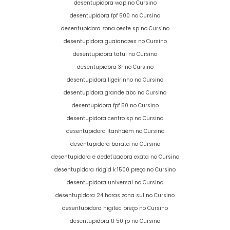
desentupidora wap no Cursino
desentupidora fpf 500 no Cursino
desentupidora zona oeste sp no Cursino
desentupidora guaianazes no Cursino
desentupidora tatui no Cursino
desentupidora 3r no Cursino
desentupidora ligeirinho no Cursino
desentupidora grande abc no Cursino
desentupidora fpf 50 no Cursino
desentupidora centro sp no Cursino
desentupidora itanhaém no Cursino
desentupidora barata no Cursino
desentupidora e dedetizadora exata no Cursino
desentupidora ridgid k 1500 preço no Cursino
desentupidora universal no Cursino
desentupidora 24 horas zona sul no Cursino
desentupidora higitec preço no Cursino
desentupidora tl 50 jp no Cursino