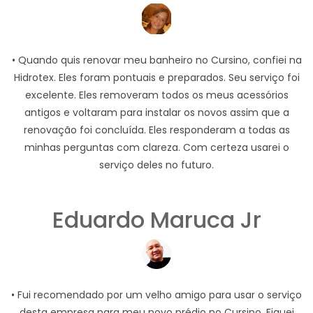
• Quando quis renovar meu banheiro no Cursino, confiei na
Hidrotex. Eles foram pontuais e preparados. Seu serviço foi
excelente. Eles removeram todos os meus acessórios
antigos e voltaram para instalar os novos assim que a
renovação foi concluída. Eles responderam a todas as
minhas perguntas com clareza. Com certeza usarei o
serviço deles no futuro.
Eduardo Maruca Jr
• Fui recomendado por um velho amigo para usar o serviço
desta empresa para meu novo prédio no Cursino. Fiquei